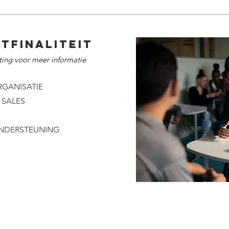
TFINALITEIT
hting voor meer informatie
RGANISATIE
SALES​
ONDERSTEUNING
russel
Picardstraat 170, 1